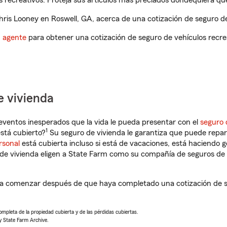
 recreativos. Proteja sus artículos más preciados dondequiera qu
is Looney en Roswell, GA, acerca de una cotización de seguro de
n agente
para obtener una cotización de seguro de vehículos recre
e vivienda
eventos inesperados que la vida le pueda presentar con el
seguro 
1
stá cubierto?
Su seguro de vivienda le garantiza que puede repar
rsonal
está cubierta incluso si está de vacaciones, está haciendo g
de vivienda eligen a State Farm como su compañía de seguros de 
 a comenzar después de que haya completado una cotización de se
completa de la propiedad cubierta y de las pérdidas cubiertas.
y State Farm Archive.