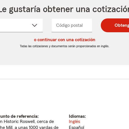
Le gustaría obtener una cotizació
cione
Código postal
Ingresa
Ingresa
Obteng
_____
un
un
re
código
código
cto
o continuar con una cotización
postal
postal
de
de
Todas las cotizaciones y documentos serán proporcionados en inglés.
egable
5
5
dígitos
dígitos
unto de referencia:
Idiomas:
n Historic Roswell, cerca de
Inglés
he Mill, a unas 1000 yardas de
Español