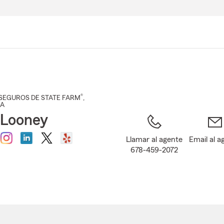
Pasar
al
contenido
principal
®
SEGUROS DE STATE FARM
,
GA
 Looney
Llamar al agente
Email al a
678-459-2072