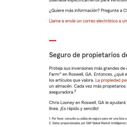
diseñada específicamente para vehículos
¿Quiere más información? Pregunte a Chr
Llame
o
envíe un correo electrónico a u
Seguro de propietarios d
Proteja sus inversiones más grandes de 
Farm® en Roswell, GA. Entonces, ¿qué e
los artículos que valora.
La propiedad pe
un almacén. Cada vez más propietarios 
2
aseguradora.
Chris Looney en Roswell, GA le ayudará
línea. ¡Es rápido y sencillo!
1. Por favor, consulte su póliza de seguro para ver una lista 
2. Datos proporcionados por S&P Global Market Intelligence 