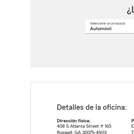
¿
Seleccione un producto
Selec
un
nomb
de
produ
del
menú
despl
Detalles de la oficina:
Dirección física:
P
408 S Atlanta Street # 165
E
Roswell
,
GA
30075-4903
T