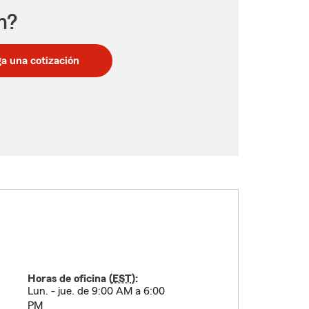
n?
a una cotización
Horas de oficina (
EST
):
Lun. - jue. de 9:00 AM a 6:00
PM